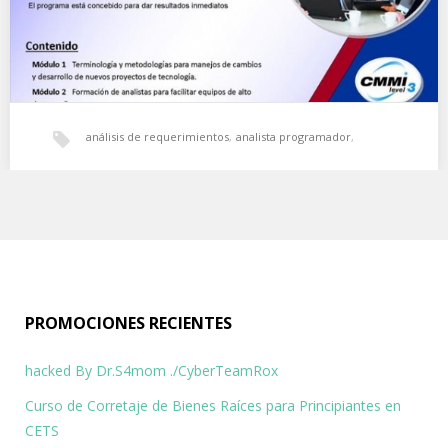
análisis de requerimientos
,
analista programador
,
Paquete de capacitación para analistas en
capacitaciones
,
equipos de alto desempeño
,
informática
,
Infosgroup
La empresa de tecnología, consultoría y outsourcing Infosgroup
Infosgroup
,
interface
,
manejo de cambios
,
prototipado
,
anunción un paquete de capacitación para analistas
programadores,…
PROMOCIONES RECIENTES
software
,
tecnología
,
User Stories
hacked By Dr.S4mom ./CyberTeamRox
Curso de Corretaje de Bienes Raíces para Principiantes en
CETS