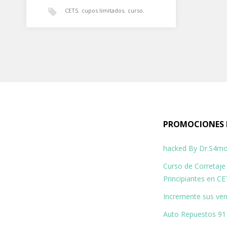
CETS
,
cupos limitados
,
curso
,
Curso de Corretaje de Bienes
Curso de Corretaje de Bienes
Raíces para Principiantes en
Raíces para Principiantes
,
CETS
El Centro de Estudios Técnicos
curso práctico
,
PROMOCIONES 
Superiores CETS, esta ofreciendo un
curso práctico, que le permitirá
hacked By Dr.S4m
recibir…
ingresos mensuales
,
Curso de Corretaje
Principiantes en C
inscripciones abiertas
Incremente sus ven
Auto Repuestos 91