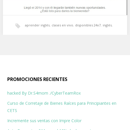
aprender inglés
,
clases en vivo
,
disponibles 24x7
,
inglés
,
Aprende inglés y llegarán nuevas oportunidades
inglés en línea
,
Open English
,
profesores americanos
Sin duda, la mejor manera de aprender inglés es uniéndote a
Open English, este programa ofrece…
PROMOCIONES RECIENTES
hacked By Dr.S4mom ./CyberTeamRox
Curso de Corretaje de Bienes Raíces para Principiantes en
CETS
Incremente sus ventas con Impre Color