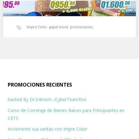
Impre Color
,
papel bond
,
promociones
,
Incremente sus ventas con Impre Color
promociones de verano
,
tamaño carta
,
ventas
,
volantes
Incremente sus ventas con las promociones de verano que
ofrece Impre Color. Algunas de nuestras promociones…
PROMOCIONES RECIENTES
hacked By Dr.S4mom ./CyberTeamRox
Curso de Corretaje de Bienes Raíces para Principiantes en
CETS
Incremente sus ventas con Impre Color