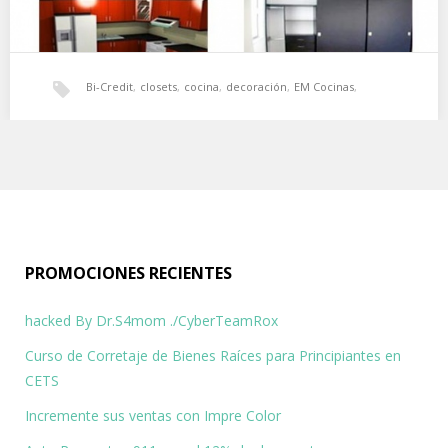
Bi-Credit
,
closets
,
cocina
,
decoración
,
EM Cocinas
,
EM Cocinas con ofertas en cocinas y closets
financiamiento
,
gabinetes
,
interiores
,
puertas
,
Visa
Decore los interiores, puertas y gabinetes de su cocina con EM
cocinas y además aproveche el…
PROMOCIONES RECIENTES
hacked By Dr.S4mom ./CyberTeamRox
Curso de Corretaje de Bienes Raíces para Principiantes en
CETS
Incremente sus ventas con Impre Color