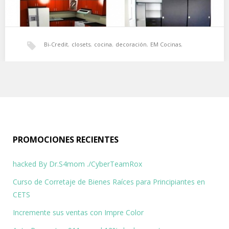
Bi-Credit
,
closets
,
cocina
,
decoración
,
EM Cocinas
,
EM Cocinas con ofertas en cocinas y closets
financiamiento
,
gabinetes
,
interiores
,
puertas
,
Visa
Decore los interiores, puertas y gabinetes de su cocina con EM
cocinas y además aproveche el…
PROMOCIONES RECIENTES
hacked By Dr.S4mom ./CyberTeamRox
Curso de Corretaje de Bienes Raíces para Principiantes en
CETS
Incremente sus ventas con Impre Color